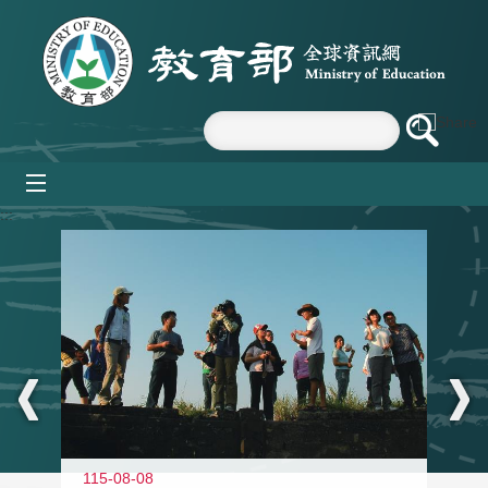
跳到主要內容區塊
mobile_menu
:::
11
115-08-08