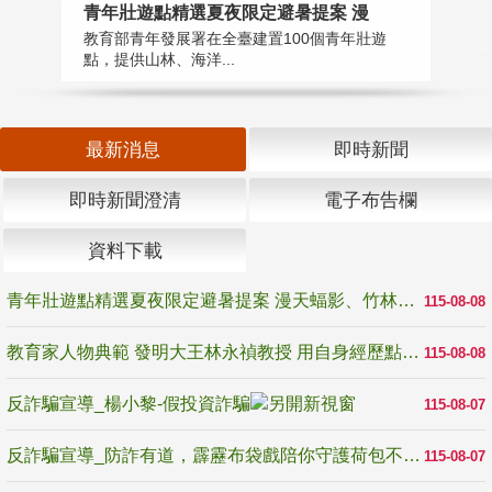
教
青年壯遊點精選夏夜限定避暑提案 漫
在
教育部青年發展署在全臺建置100個青年壯遊
譽
點，提供山林、海洋...
最新消息
即時新聞
即時新聞澄清
電子布告欄
資料下載
青年壯遊點精選夏夜限定避暑提案 漫天蝠影、竹林尋蛙、茶香夜觀 邀青年暮色出發
115-08-08
教育家人物典範 發明大王林永禎教授 用自身經歷點亮學生的路
115-08-08
反詐騙宣導_楊小黎-假投資詐騙
115-08-07
反詐騙宣導_防詐有道，霹靂布袋戲陪你守護荷包不受騙
115-08-07