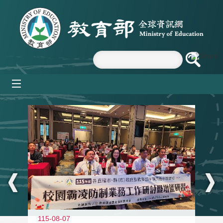
跳到主要內容區塊
mobile_menu
:::
115-08-07
11