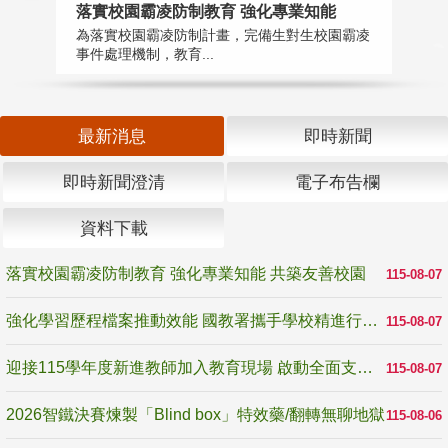
落實校園霸凌防制教育 強化專業知能
迎
為落實校園霸凌防制計畫，完備生對生校園霸凌
1
事件處理機制，教育...
數
最新消息
即時新聞
即時新聞澄清
電子布告欄
資料下載
落實校園霸凌防制教育 強化專業知能 共築友善校園
115-08-07
強化學習歷程檔案推動效能 國教署攜手學校精進行政與教學支持
115-08-07
迎接115學年度新進教師加入教育現場 啟動全面支持陪伴
115-08-07
2026智鐵決賽煉製「Blind box」特效藥/翻轉無聊地獄
115-08-06