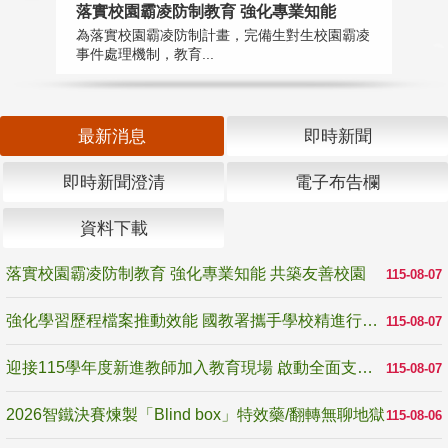
落實校園霸凌防制教育 強化專業知能
迎
為落實校園霸凌防制計畫，完備生對生校園霸凌
1
事件處理機制，教育...
數
最新消息
即時新聞
即時新聞澄清
電子布告欄
資料下載
落實校園霸凌防制教育 強化專業知能 共築友善校園
115-08-07
強化學習歷程檔案推動效能 國教署攜手學校精進行政與教學支持
115-08-07
迎接115學年度新進教師加入教育現場 啟動全面支持陪伴
115-08-07
2026智鐵決賽煉製「Blind box」特效藥/翻轉無聊地獄
115-08-06