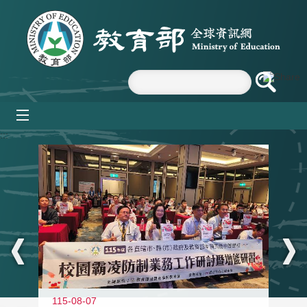
跳到主要內容區塊
mobile_menu
:::
115-08-07
11