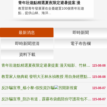
教
青年壯遊點精選夏夜限定避暑提案 漫
在
教育部青年發展署在全臺建置100個青年壯遊
譽
點，提供山林、海洋...
最新消息
即時新聞
即時新聞澄清
電子布告欄
資料下載
青年壯遊點精選夏夜限定避暑提案 漫天蝠影、竹林尋蛙、茶香夜觀 邀青年暮色出發
115-08-08
教育家人物典範 發明大王林永禎教授 用自身經歷點亮學生的路
115-08-08
反詐騙宣導_楊小黎-假投資詐騙
115-08-07
反詐騙宣導_防詐有道，霹靂布袋戲陪你守護荷包不受騙
115-08-07