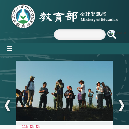
跳到主要內容區塊
mobile_menu
:::
11
115-08-08