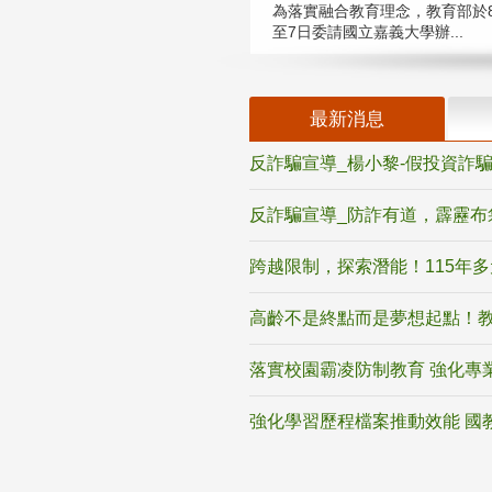
為落實融合教育理念，教育部於8
至7日委請國立嘉義大學辦...
最新消息
反詐騙宣導_楊小黎-假投資詐
反詐騙宣導_防詐有道，霹靂布
跨越限制，探索潛能！115年
高齡不是終點而是夢想起點！教
落實校園霸凌防制教育 強化專
強化學習歷程檔案推動效能 國