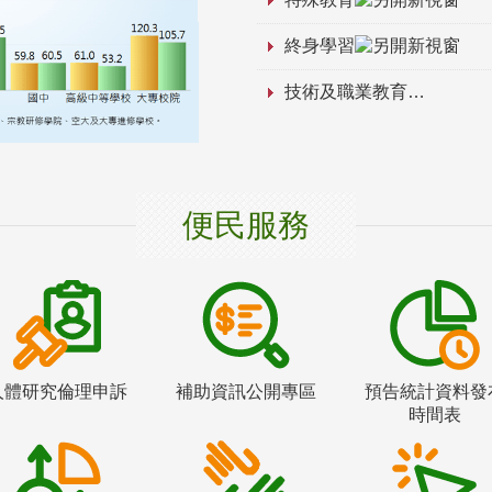
終身學習
技術及職業教育
便民服務
人體研究倫理申訴
補助資訊公開專區
預告統計資料發
時間表