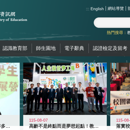
網站導覽
:::
English
熱門搜尋：
認識教育部
師生園地
電子辭典
認證檢定及留考
115-08-07
115-08
高齡不是終點而是夢想起點！教育部打
跨越限制，探索潛能！115年多元潛