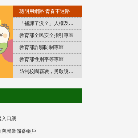
聰明用網路 青春不迷路
「補課了沒？」人權及轉型正義教育專區
教育部全民安全指引專區
教育部詐騙防制專區
教育部性別平等專區
防制校園霸凌，勇敢說出來！
習入口網
育與就業儲蓄帳戶