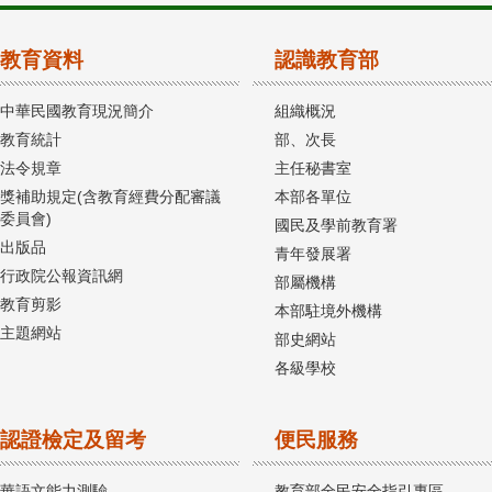
教育資料
認識教育部
中華民國教育現況簡介
組織概況
教育統計
部、次長
法令規章
主任秘書室
獎補助規定(含教育經費分配審議
本部各單位
委員會)
國民及學前教育署
出版品
青年發展署
行政院公報資訊網
部屬機構
教育剪影
本部駐境外機構
主題網站
部史網站
各級學校
認證檢定及留考
便民服務
華語文能力測驗
教育部全民安全指引專區