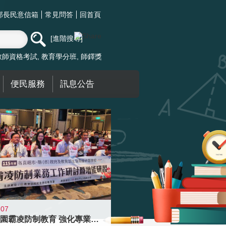
部長民意信箱
常見問答
回首頁
進階搜尋
教師資格考試
教育學分班
師鐸獎
便民服務
訊息公告
-07
落實校園霸凌防制教育 強化專業知能