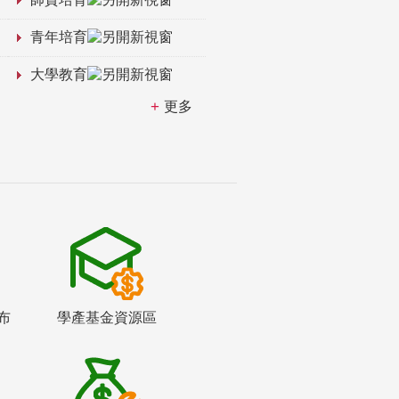
青年培育
大學教育
更多
布
學產基金資源區