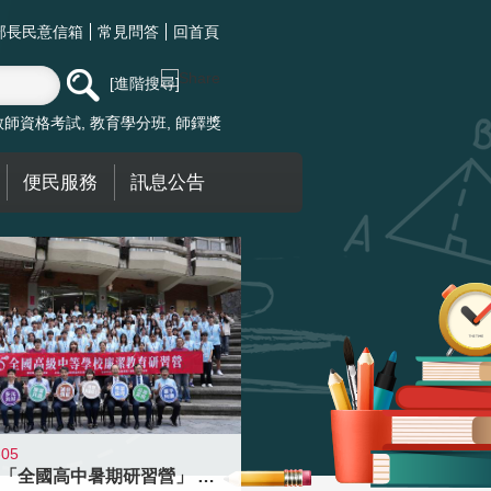
部長民意信箱
常見問答
回首頁
進階搜尋
教師資格考試
教育學分班
師鐸獎
便民服務
訊息公告
-05
國教署「全國高中暑期研習營」 以多