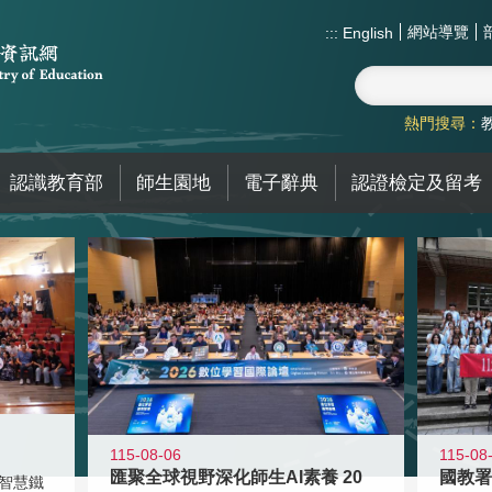
網站導覽
:::
English
熱門搜尋：
認識教育部
師生園地
電子辭典
認證檢定及留考
115-08-06
115-08
匯聚全球視野深化師生AI素養 20
智慧鐵