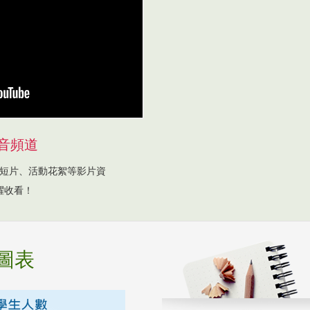
音頻道
短片、活動花絮等影片資
躍收看！
圖表