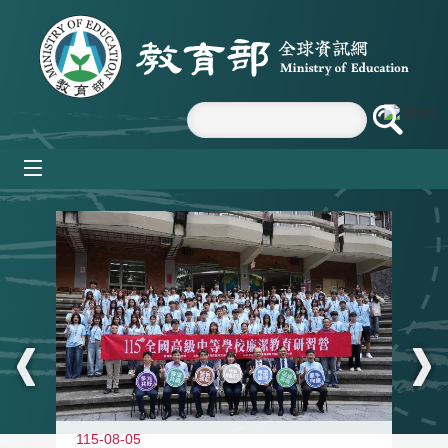
跳到主要內容區塊
mobile_menu
:::
115-08-05
11