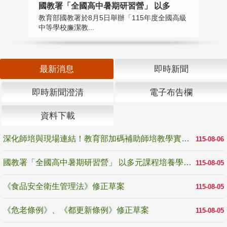
國教署「全國高中暑期研習營」 以多
學
教育部國教署於8月5日舉辦「115年度全國高級
教
中等學校廉潔教...
「
最新消息
即時新聞
即時新聞澄清
電子布告欄
資料下載
深化師培與現場連結！教育部加碼補助師培教學實踐研究 10月師培國際研討會交流教學實踐經驗
115-08-06
國教署「全國高中暑期研習營」 以多元課程培養學生瞭解誠信專業與倫理價值
115-08-05
《食品安全衛生管理法》修正草案
115-08-05
《危老條例》、《都更新條例》修正草案
115-08-05