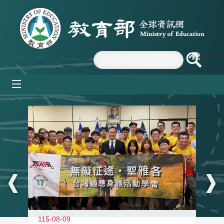
跳到主要內容區塊
mobile_menu
:::
115-08-09
11