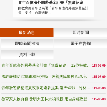
青年百億海外圓夢基金計畫「無礙征途
國
由教育部青年發展署「青年百億海外圓夢基金計
無
畫」支持、台灣適應...
是
最新消息
即時新聞
即時新聞澄清
電子布告欄
資料下載
青年百億海外圓夢基金計畫「無礙征途」 12位特教與弱勢青年勇闖西班牙 跨越感官限制見證生命蛻變
115-08-09
國教署補助22縣市積極推動「改善無障礙校園環境計畫」 打造友善、安全、無礙學習空間
115-08-09
青年壯遊點精選夏夜限定避暑提案 漫天蝠影、竹林尋蛙、茶香夜觀 邀青年暮色出發
115-08-08
教育家人物典範 發明大王林永禎教授 用自身經歷點亮學生的路
115-08-08