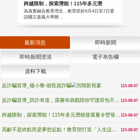
高
跨越限制，探索潛能！115年多元潛
教
為落實融合教育理念，教育部於8月4日至7日委
博
請國立嘉義大學辦...
最新消息
即時新聞
即時新聞澄清
電子布告欄
資料下載
反詐騙宣導_楊小黎-假投資詐騙
115-08-07
反詐騙宣導_防詐有道，霹靂布袋戲陪你守護荷包不受騙
115-08-07
跨越限制，探索潛能！115年多元潛能發展夏令營發掘生命無限可能
115-08-07
高齡不是終點而是夢想起點！教育部打造「人生設計夢工場」 參展第3屆高齡健康產業博覽會
115-08-07