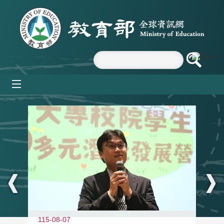
跳到主要內容區塊
mobile_menu
:::
11
115-08-07