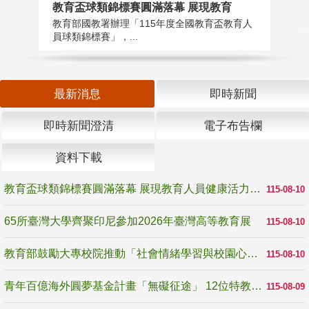
教育盃球類錦標賽圓滿落幕 展現教育
6
教育部國教署辦理「115年度全國教育盃教育人
「
員球類錦標賽」，...
首
最新消息
即時新聞
即時新聞澄清
電子布告欄
資料下載
教育盃球類錦標賽圓滿落幕 展現教育人員健康活力與團隊精神
115-08-10
65所臺灣大學齊聚印尼參加2026年臺灣高等教育展
115-08-10
教育部鼓勵大專校院推動「社會情緒學習與校園心理健康促進計畫」 培育校園「心」韌性
115-08-10
青年百億海外圓夢基金計畫「無礙征途」 12位特教與弱勢青年勇闖西班牙 跨越感官限制見證生命蛻變
115-08-09