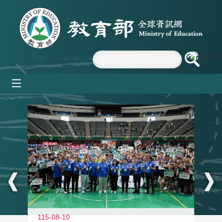
跳到主要內容區塊
mobile_menu
:::
115-08-10
11