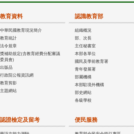
教育資料
認識教育部
中華民國教育現況簡介
組織概況
教育統計
部、次長
法令規章
主任秘書室
獎補助規定(含教育經費分配審議
本部各單位
委員會)
國民及學前教育署
出版品
青年發展署
行政院公報資訊網
部屬機構
教育剪影
本部駐境外機構
主題網站
部史網站
各級學校
認證檢定及留考
便民服務
華語文能力測驗
教育部全民安全指引專區