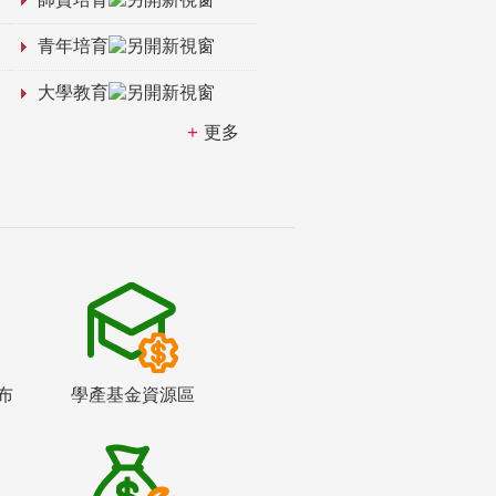
青年培育
大學教育
更多
布
學產基金資源區