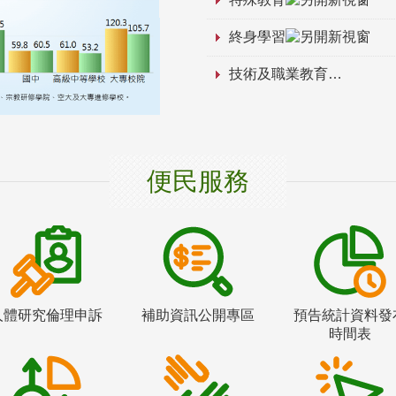
終身學習
技術及職業教育
便民服務
人體研究倫理申訴
補助資訊公開專區
預告統計資料發
時間表