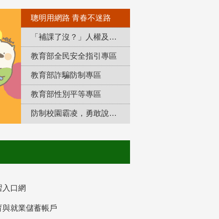
聰明用網路 青春不迷路
「補課了沒？」人權及轉型正義教育專區
教育部全民安全指引專區
教育部詐騙防制專區
教育部性別平等專區
防制校園霸凌，勇敢說出來！
習入口網
育與就業儲蓄帳戶