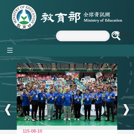
跳到主要內容區塊
mobile_menu
:::
115-08-10
11