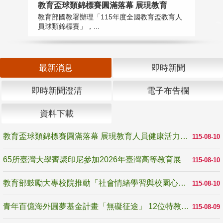
教育盃球類錦標賽圓滿落幕 展現教育
6
教育部國教署辦理「115年度全國教育盃教育人
「
員球類錦標賽」，...
首
最新消息
即時新聞
即時新聞澄清
電子布告欄
資料下載
教育盃球類錦標賽圓滿落幕 展現教育人員健康活力與團隊精神
115-08-10
65所臺灣大學齊聚印尼參加2026年臺灣高等教育展
115-08-10
教育部鼓勵大專校院推動「社會情緒學習與校園心理健康促進計畫」 培育校園「心」韌性
115-08-10
青年百億海外圓夢基金計畫「無礙征途」 12位特教與弱勢青年勇闖西班牙 跨越感官限制見證生命蛻變
115-08-09