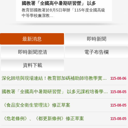
國教署「全國高中暑期研習營」 以多
學
教育部國教署於8月5日舉辦「115年度全國高級
教
中等學校廉潔教...
「
最新消息
即時新聞
即時新聞澄清
電子布告欄
資料下載
深化師培與現場連結！教育部加碼補助師培教學實踐研究 10月師培國際研討會交流教學實踐經驗
115-08-06
國教署「全國高中暑期研習營」 以多元課程培養學生瞭解誠信專業與倫理價值
115-08-05
《食品安全衛生管理法》修正草案
115-08-05
《危老條例》、《都更新條例》修正草案
115-08-05