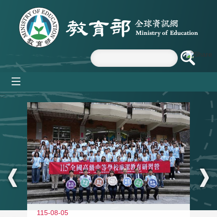
跳到主要內容區塊
mobile_menu
:::
115-08-05
11