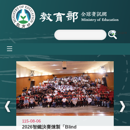
跳到主要內容區塊
mobile_menu
:::
115-08-06
2026智鐵決賽煉製「Blind
11