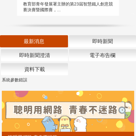
匯
教育部青年發展署主辦的第23屆智慧鐵人創意競
賽決賽暨國際賽，...
教
「
最新消息
即時新聞
即時新聞澄清
電子布告欄
資料下載
系統參數錯誤