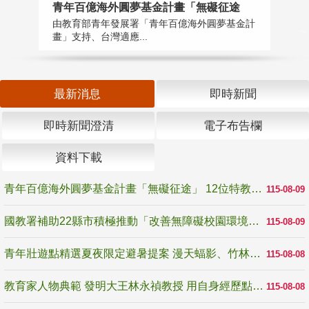
青年百億海外圓夢基金計畫「無礙征途
國
由教育部青年發展署「青年百億海外圓夢基金計
無
畫」支持、台灣適應...
是
最新消息
即時新聞
即時新聞澄清
電子布告欄
資料下載
青年百億海外圓夢基金計畫「無礙征途」 12位特教與弱勢青年勇闖西班牙 跨越感官限制見證生命蛻變
115-08-09
國教署補助22縣市積極推動「改善無障礙校園環境計畫」 打造友善、安全、無礙學習空間
115-08-09
青年壯遊點精選夏夜限定避暑提案 漫天蝠影、竹林尋蛙、茶香夜觀 邀青年暮色出發
115-08-08
教育家人物典範 發明大王林永禎教授 用自身經歷點亮學生的路
115-08-08