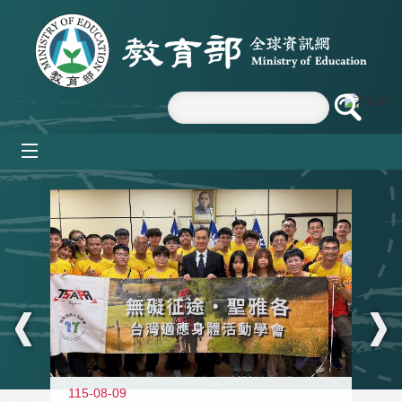
跳到主要內容區塊
mobile_menu
:::
115-08-09
11