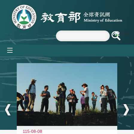
跳到主要內容區塊
mobile_menu
:::
11
115-08-08