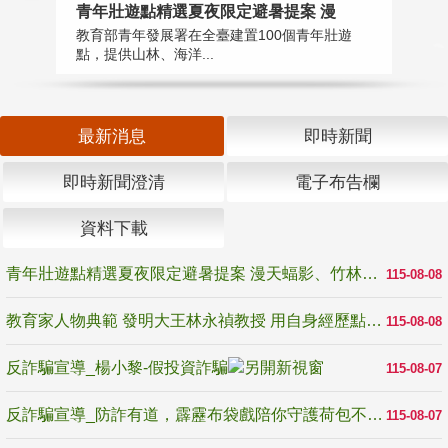
教
青年壯遊點精選夏夜限定避暑提案 漫
在
教育部青年發展署在全臺建置100個青年壯遊
譽
點，提供山林、海洋...
最新消息
即時新聞
即時新聞澄清
電子布告欄
資料下載
青年壯遊點精選夏夜限定避暑提案 漫天蝠影、竹林尋蛙、茶香夜觀 邀青年暮色出發
115-08-08
教育家人物典範 發明大王林永禎教授 用自身經歷點亮學生的路
115-08-08
反詐騙宣導_楊小黎-假投資詐騙
115-08-07
反詐騙宣導_防詐有道，霹靂布袋戲陪你守護荷包不受騙
115-08-07