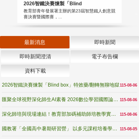
2026智鐵決賽煉製「Blind
匯
教育部青年發展署主辦的第23屆智慧鐵人創意競
教
賽決賽暨國際賽，...
「
最新消息
即時新聞
即時新聞澄清
電子布告欄
資料下載
2026智鐵決賽煉製「Blind box」特效藥/翻轉無聊地獄
115-08-06
匯聚全球視野深化師生AI素養 2026數位學習國際論壇高雄登場
115-08-06
深化師培與現場連結！教育部加碼補助師培教學實踐研究 10月師培國際研討會交流教學實踐經驗
115-08-06
國教署「全國高中暑期研習營」 以多元課程培養學生瞭解誠信專業與倫理價值
115-08-05