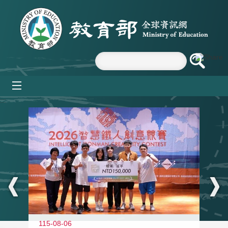
跳到主要內容區塊
mobile_menu
:::
115-08-06
11