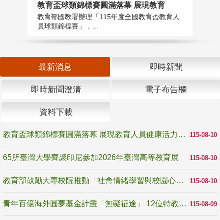
教育盃球類錦標賽圓滿落幕 展現教育
6
教育部國教署辦理「115年度全國教育盃教育人
「
員球類錦標賽」，...
首
最新消息
即時新聞
即時新聞澄清
電子布告欄
資料下載
教育盃球類錦標賽圓滿落幕 展現教育人員健康活力與團隊精神
115-08-10
65所臺灣大學齊聚印尼參加2026年臺灣高等教育展
115-08-10
教育部鼓勵大專校院推動「社會情緒學習與校園心理健康促進計畫」 培育校園「心」韌性
115-08-10
青年百億海外圓夢基金計畫「無礙征途」 12位特教與弱勢青年勇闖西班牙 跨越感官限制見證生命蛻變
115-08-09