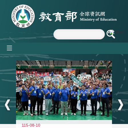
跳到主要內容區塊
mobile_menu
:::
115-08-10
11