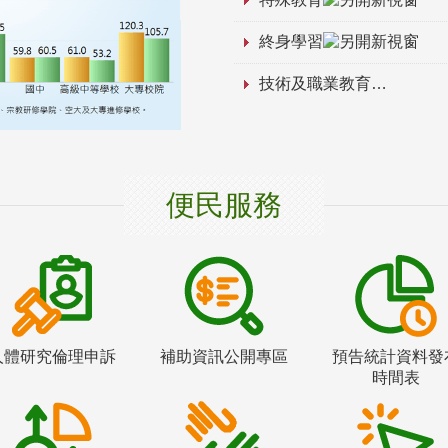
終身學習
技術及職業教育
便民服務
人體研究倫理申訴
補助資訊公開專區
預告統計資料發
時間表