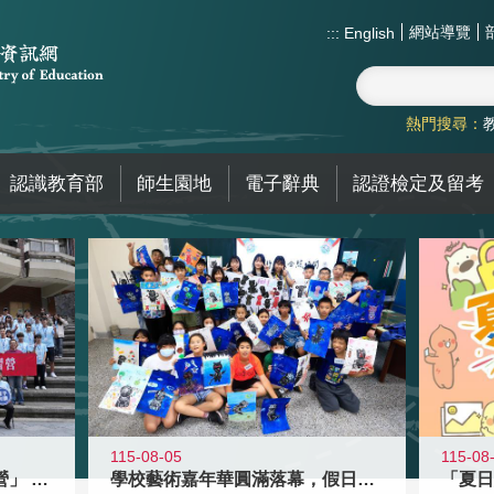
網站導覽
:::
English
熱門搜尋：
認識教育部
師生園地
電子辭典
認證檢定及留考
115-08-05
115-08
國教署「全國高中暑期研習營」 以多
學校藝術嘉年華圓滿落幕，假日學校接