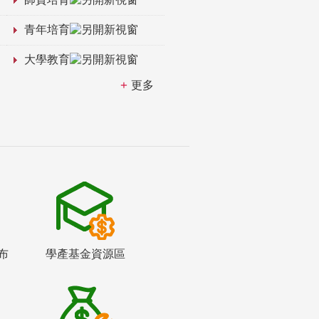
青年培育
大學教育
更多
布
學產基金資源區