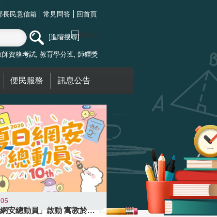
部長民意信箱
常見問答
回首頁
進階搜尋
教師資格考試
教育學分班
師鐸獎
便民服務
訊息公告
-05
「夏日網安總動員」啟動 寓教於樂提