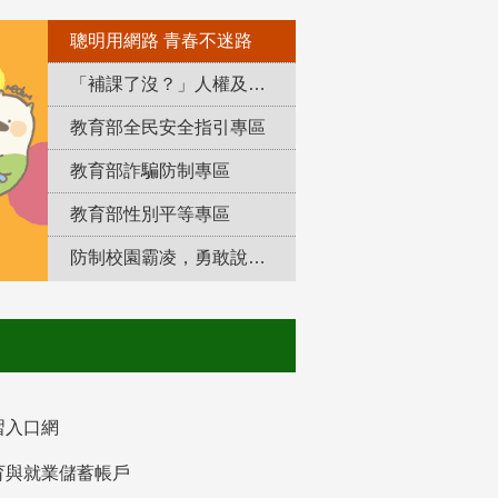
聰明用網路 青春不迷路
「補課了沒？」人權及轉型正義教育專區
教育部全民安全指引專區
教育部詐騙防制專區
教育部性別平等專區
防制校園霸凌，勇敢說出來！
習入口網
育與就業儲蓄帳戶