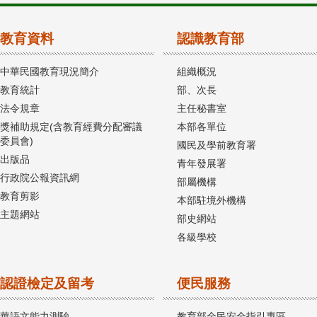
教育資料
認識教育部
中華民國教育現況簡介
組織概況
教育統計
部、次長
法令規章
主任秘書室
獎補助規定(含教育經費分配審議
本部各單位
委員會)
國民及學前教育署
出版品
青年發展署
行政院公報資訊網
部屬機構
教育剪影
本部駐境外機構
主題網站
部史網站
各級學校
認證檢定及留考
便民服務
華語文能力測驗
教育部全民安全指引專區