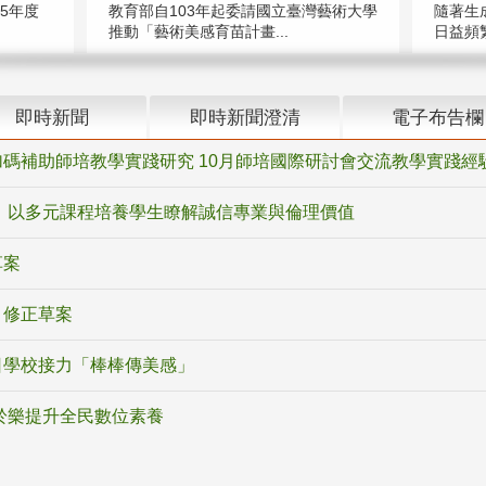
5年度
教育部自103年起委請國立臺灣藝術大學
隨著生
推動「藝術美感育苗計畫...
日益頻繁
即時新聞
即時新聞澄清
電子布告欄
碼補助師培教學實踐研究 10月師培國際研討會交流教學實踐經
 以多元課程培養學生瞭解誠信專業與倫理價值
草案
》修正草案
日學校接力「棒棒傳美感」
於樂提升全民數位素養