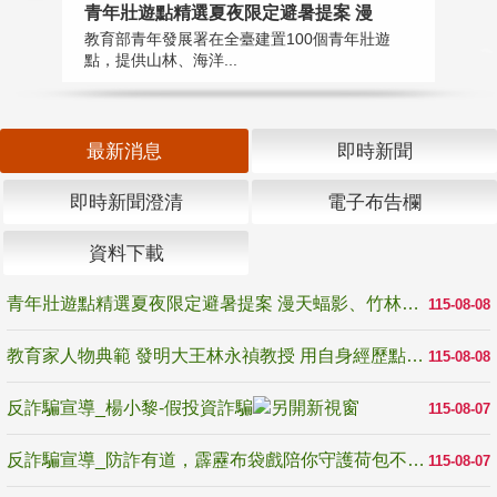
教
青年壯遊點精選夏夜限定避暑提案 漫
在
教育部青年發展署在全臺建置100個青年壯遊
譽
點，提供山林、海洋...
最新消息
即時新聞
即時新聞澄清
電子布告欄
資料下載
青年壯遊點精選夏夜限定避暑提案 漫天蝠影、竹林尋蛙、茶香夜觀 邀青年暮色出發
115-08-08
教育家人物典範 發明大王林永禎教授 用自身經歷點亮學生的路
115-08-08
反詐騙宣導_楊小黎-假投資詐騙
115-08-07
反詐騙宣導_防詐有道，霹靂布袋戲陪你守護荷包不受騙
115-08-07