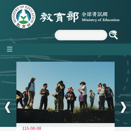
跳到主要內容區塊
mobile_menu
:::
11
115-08-08