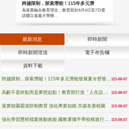
高
跨越限制，探索潛能！115年多元潛
教
為落實融合教育理念，教育部於8月4日至7日委
博
請國立嘉義大學辦...
最新消息
即時新聞
即時新聞澄清
電子布告欄
資料下載
跨越限制，探索潛能！115年多元潛能發展夏令營發掘生命無限可能
115-08-07
高齡不是終點而是夢想起點！教育部打造「人生設計夢工場」 參展第3屆高齡健康產業博覽會
115-08-07
落實校園霸凌防制教育 強化專業知能 共築友善校園
115-08-07
強化學習歷程檔案推動效能 國教署攜手學校精進行政與教學支持
115-08-07