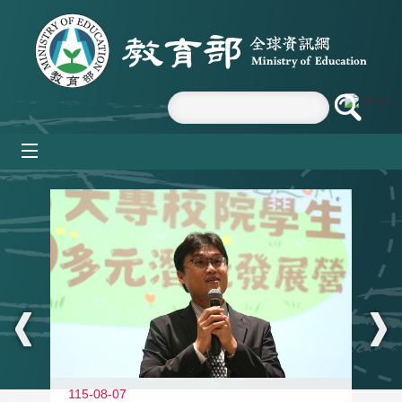
跳到主要內容區塊
mobile_menu
:::
11
115-08-07