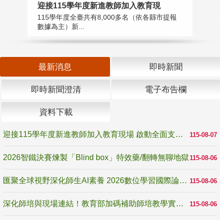
迎接115學年度新進教師加入教育現
2
115學年度全臺共有8,000多名（依各縣市提報
教
數據為主）新...
賽
最新消息
即時新聞
即時新聞澄清
電子布告欄
資料下載
迎接115學年度新進教師加入教育現場 啟動全面支持陪伴
115-08-07
2026智鐵決賽煉製「Blind box」特效藥/翻轉無聊地獄
115-08-06
匯聚全球視野深化師生AI素養 2026數位學習國際論壇高雄登場
115-08-06
深化師培與現場連結！教育部加碼補助師培教學實踐研究 10月師培國際研討會交流教學實踐經驗
115-08-06