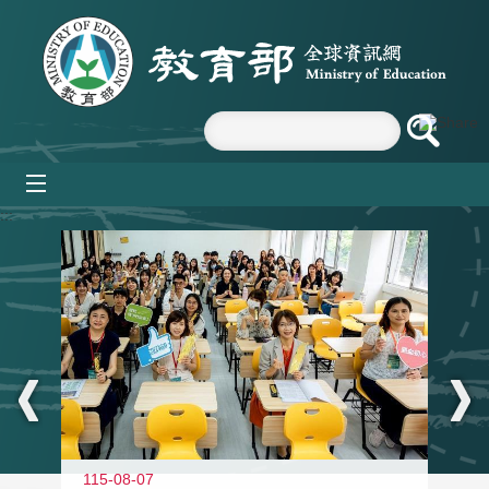
跳到主要內容區塊
mobile_menu
:::
115-08-07
11