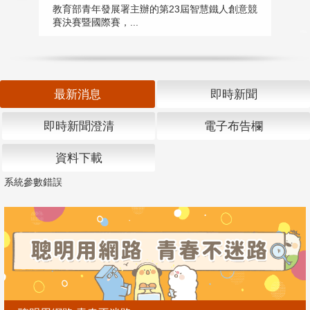
匯
教育部青年發展署主辦的第23屆智慧鐵人創意競
賽決賽暨國際賽，...
教
「
最新消息
即時新聞
即時新聞澄清
電子布告欄
資料下載
系統參數錯誤