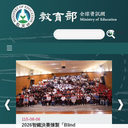
跳到主要內容區塊
mobile_menu
:::
115-08-06
2026智鐵決賽煉製「Blind
11