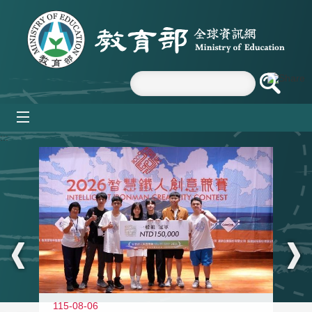
跳到主要內容區塊
mobile_menu
:::
115-08-06
11