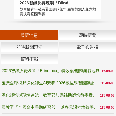
2026智鐵決賽煉製「Blind
匯
教育部青年發展署主辦的第23屆智慧鐵人創意競
教
賽決賽暨國際賽，...
「
最新消息
即時新聞
即時新聞澄清
電子布告欄
資料下載
2026智鐵決賽煉製「Blind box」特效藥/翻轉無聊地獄
115-08-06
匯聚全球視野深化師生AI素養 2026數位學習國際論壇高雄登場
115-08-06
深化師培與現場連結！教育部加碼補助師培教學實踐研究 10月師培國際研討會交流教學實踐經驗
115-08-06
國教署「全國高中暑期研習營」 以多元課程培養學生瞭解誠信專業與倫理價值
115-08-05