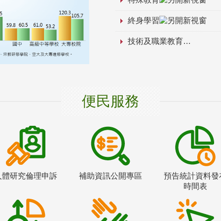
終身學習
技術及職業教育
便民服務
人體研究倫理申訴
補助資訊公開專區
預告統計資料發
時間表