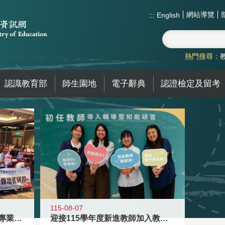
網站導覽
:::
English
熱門搜尋：
認識教育部
師生園地
電子辭典
認證檢定及留考
115-08-07
落實校園霸凌防制教育 強化專業知能
迎接115學年度新進教師加入教育現