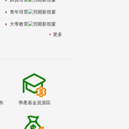
青年培育
大學教育
更多
布
學產基金資源區