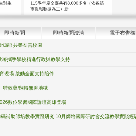
生對生
115學年度全臺共有8,000多名（依各縣
市提報數據為主）新...
即時新聞
即時新聞澄清
電子布告欄
業知能 共築友善校園
教署攜手學校精進行政與教學支持
教育現場 啟動全面支持陪伴
ox」特效藥/翻轉無聊地獄
2026數位學習國際論壇高雄登場
碼補助師培教學實踐研究 10月師培國際研討會交流教學實踐經