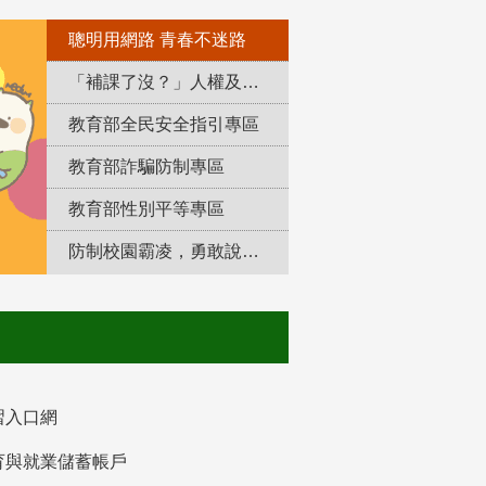
聰明用網路 青春不迷路
「補課了沒？」人權及轉型正義教育專區
教育部全民安全指引專區
教育部詐騙防制專區
教育部性別平等專區
防制校園霸凌，勇敢說出來！
習入口網
育與就業儲蓄帳戶