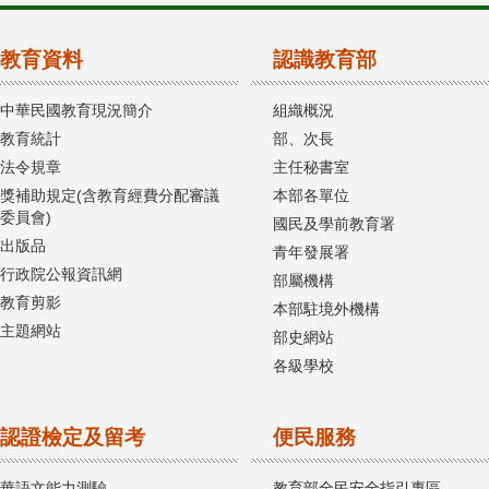
教育資料
認識教育部
中華民國教育現況簡介
組織概況
教育統計
部、次長
法令規章
主任秘書室
獎補助規定(含教育經費分配審議
本部各單位
委員會)
國民及學前教育署
出版品
青年發展署
行政院公報資訊網
部屬機構
教育剪影
本部駐境外機構
主題網站
部史網站
各級學校
認證檢定及留考
便民服務
華語文能力測驗
教育部全民安全指引專區