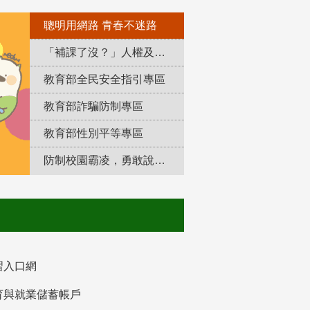
聰明用網路 青春不迷路
「補課了沒？」人權及轉型正義教育專區
教育部全民安全指引專區
教育部詐騙防制專區
教育部性別平等專區
防制校園霸凌，勇敢說出來！
習入口網
育與就業儲蓄帳戶