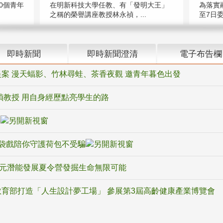
在明新科技大學任教、有「發明大王」
0個青年
為落實
之稱的榮譽講座教授林永禎，...
至7日委
即時新聞
即時新聞澄清
電子布告欄
案 漫天蝠影、竹林尋蛙、茶香夜觀 邀青年暮色出發
禎教授 用自身經歷點亮學生的路
騙
袋戲陪你守護荷包不受騙
多元潛能發展夏令營發掘生命無限可能
育部打造「人生設計夢工場」 參展第3屆高齡健康產業博覽會