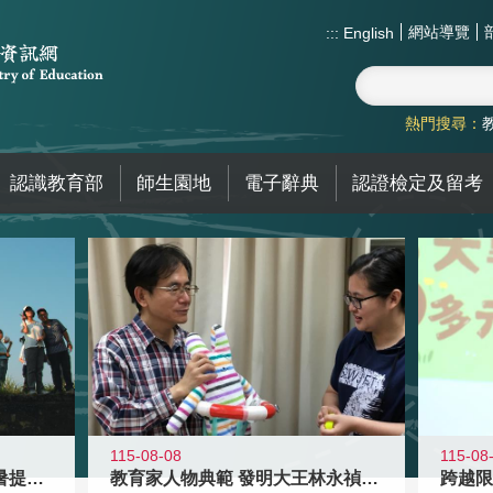
網站導覽
:::
English
熱門搜尋：
認識教育部
師生園地
電子辭典
認證檢定及留考
115-08-08
115-08
教育家人物典範 發明大王林永禎教授
青年壯遊點精選夏夜限定避暑提案 漫