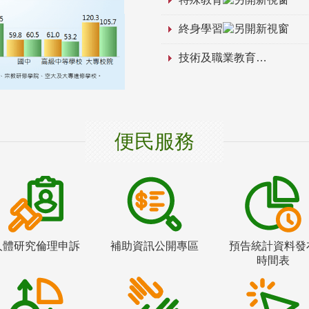
終身學習
技術及職業教育
便民服務
人體研究倫理申訴
補助資訊公開專區
預告統計資料發
時間表