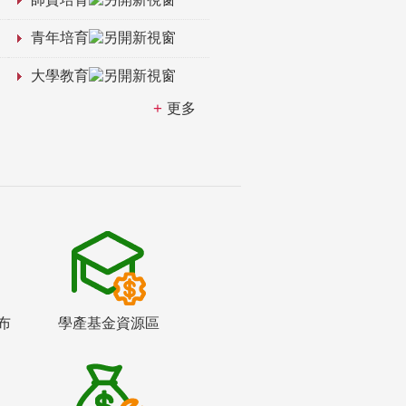
青年培育
大學教育
更多
布
學產基金資源區