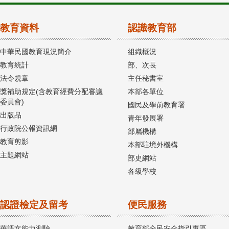
教育資料
認識教育部
中華民國教育現況簡介
組織概況
教育統計
部、次長
法令規章
主任秘書室
獎補助規定(含教育經費分配審議
本部各單位
委員會)
國民及學前教育署
出版品
青年發展署
行政院公報資訊網
部屬機構
教育剪影
本部駐境外機構
主題網站
部史網站
各級學校
認證檢定及留考
便民服務
華語文能力測驗
教育部全民安全指引專區