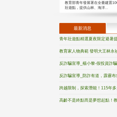
教育部青年發展署在全臺建置10
壯遊點，提供山林、海洋...
最新消息
青年壯遊點精選夏夜限定避暑提
教育家人物典範 發明大王林永
反詐騙宣導_楊小黎-假投資詐
反詐騙宣導_防詐有道，霹靂布
跨越限制，探索潛能！115年
高齡不是終點而是夢想起點！教