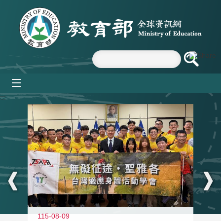
跳到主要內容區塊
mobile_menu
:::
115-08-09
11