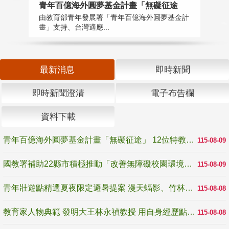
青年百億海外圓夢基金計畫「無礙征途
國
由教育部青年發展署「青年百億海外圓夢基金計
無
畫」支持、台灣適應...
是
最新消息
即時新聞
即時新聞澄清
電子布告欄
資料下載
青年百億海外圓夢基金計畫「無礙征途」 12位特教與弱勢青年勇闖西班牙 跨越感官限制見證生命蛻變
115-08-09
國教署補助22縣市積極推動「改善無障礙校園環境計畫」 打造友善、安全、無礙學習空間
115-08-09
青年壯遊點精選夏夜限定避暑提案 漫天蝠影、竹林尋蛙、茶香夜觀 邀青年暮色出發
115-08-08
教育家人物典範 發明大王林永禎教授 用自身經歷點亮學生的路
115-08-08