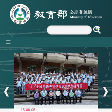
跳到主要內容區塊
mobile_menu
:::
115-08-05
11