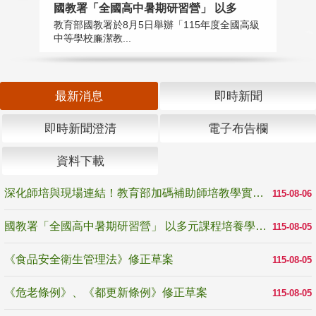
國教署「全國高中暑期研習營」 以多
學
教育部國教署於8月5日舉辦「115年度全國高級
教
中等學校廉潔教...
「
最新消息
即時新聞
即時新聞澄清
電子布告欄
資料下載
深化師培與現場連結！教育部加碼補助師培教學實踐研究 10月師培國際研討會交流教學實踐經驗
115-08-06
國教署「全國高中暑期研習營」 以多元課程培養學生瞭解誠信專業與倫理價值
115-08-05
《食品安全衛生管理法》修正草案
115-08-05
《危老條例》、《都更新條例》修正草案
115-08-05