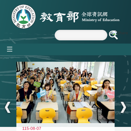
跳到主要內容區塊
mobile_menu
:::
115-08-07
11