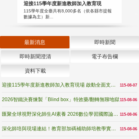
迎接115學年度新進教師加入教育現
2
115學年度全臺共有8,000多名（依各縣市提報
教
數據為主）新...
賽
最新消息
即時新聞
即時新聞澄清
電子布告欄
資料下載
迎接115學年度新進教師加入教育現場 啟動全面支持陪伴
115-08-07
2026智鐵決賽煉製「Blind box」特效藥/翻轉無聊地獄
115-08-06
匯聚全球視野深化師生AI素養 2026數位學習國際論壇高雄登場
115-08-06
深化師培與現場連結！教育部加碼補助師培教學實踐研究 10月師培國際研討會交流教學實踐經驗
115-08-06