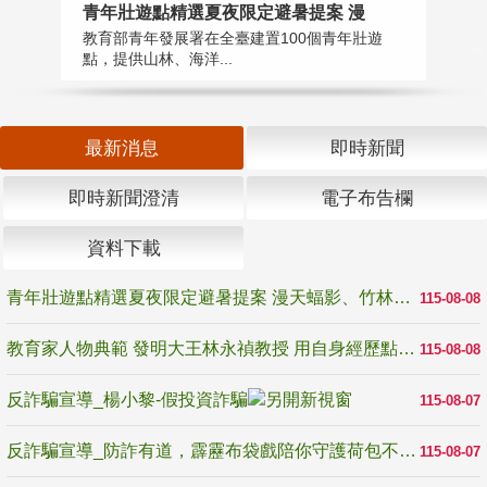
教
青年壯遊點精選夏夜限定避暑提案 漫
在
教育部青年發展署在全臺建置100個青年壯遊
譽
點，提供山林、海洋...
最新消息
即時新聞
即時新聞澄清
電子布告欄
資料下載
青年壯遊點精選夏夜限定避暑提案 漫天蝠影、竹林尋蛙、茶香夜觀 邀青年暮色出發
115-08-08
教育家人物典範 發明大王林永禎教授 用自身經歷點亮學生的路
115-08-08
反詐騙宣導_楊小黎-假投資詐騙
115-08-07
反詐騙宣導_防詐有道，霹靂布袋戲陪你守護荷包不受騙
115-08-07