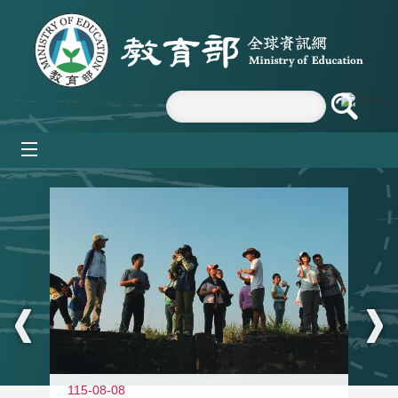
跳到主要內容區塊
mobile_menu
:::
11
115-08-08