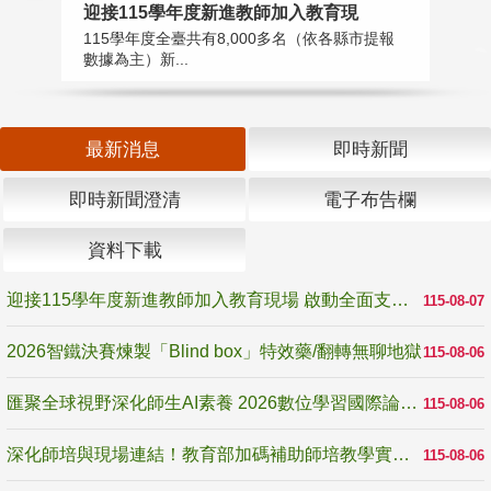
迎接115學年度新進教師加入教育現
2
115學年度全臺共有8,000多名（依各縣市提報
教
數據為主）新...
賽
最新消息
即時新聞
即時新聞澄清
電子布告欄
資料下載
迎接115學年度新進教師加入教育現場 啟動全面支持陪伴
115-08-07
2026智鐵決賽煉製「Blind box」特效藥/翻轉無聊地獄
115-08-06
匯聚全球視野深化師生AI素養 2026數位學習國際論壇高雄登場
115-08-06
深化師培與現場連結！教育部加碼補助師培教學實踐研究 10月師培國際研討會交流教學實踐經驗
115-08-06