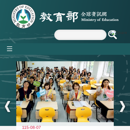
跳到主要內容區塊
mobile_menu
:::
115-08-07
11