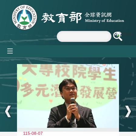
跳到主要內容區塊
mobile_menu
:::
11
115-08-07