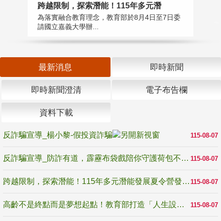
高
跨越限制，探索潛能！115年多元潛
教
為落實融合教育理念，教育部於8月4日至7日委
博
請國立嘉義大學辦...
最新消息
即時新聞
即時新聞澄清
電子布告欄
資料下載
反詐騙宣導_楊小黎-假投資詐騙
115-08-07
反詐騙宣導_防詐有道，霹靂布袋戲陪你守護荷包不受騙
115-08-07
跨越限制，探索潛能！115年多元潛能發展夏令營發掘生命無限可能
115-08-07
高齡不是終點而是夢想起點！教育部打造「人生設計夢工場」 參展第3屆高齡健康產業博覽會
115-08-07