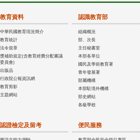
教育資料
認識教育部
中華民國教育現況簡介
組織概況
教育統計
部、次長
法令規章
主任秘書室
獎補助規定(含教育經費分配審議
本部各單位
委員會)
國民及學前教育署
出版品
青年發展署
行政院公報資訊網
部屬機構
教育剪影
本部駐境外機構
主題網站
部史網站
各級學校
認證檢定及留考
便民服務
華語文能力測驗
教育部全民安全指引專區