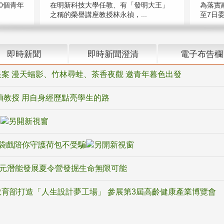
在明新科技大學任教、有「發明大王」
0個青年
為落實
之稱的榮譽講座教授林永禎，...
至7日委
即時新聞
即時新聞澄清
電子布告欄
案 漫天蝠影、竹林尋蛙、茶香夜觀 邀青年暮色出發
禎教授 用自身經歷點亮學生的路
騙
袋戲陪你守護荷包不受騙
多元潛能發展夏令營發掘生命無限可能
育部打造「人生設計夢工場」 參展第3屆高齡健康產業博覽會