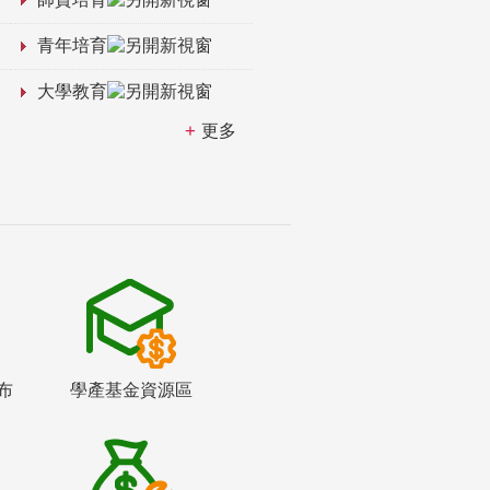
青年培育
大學教育
更多
布
學產基金資源區