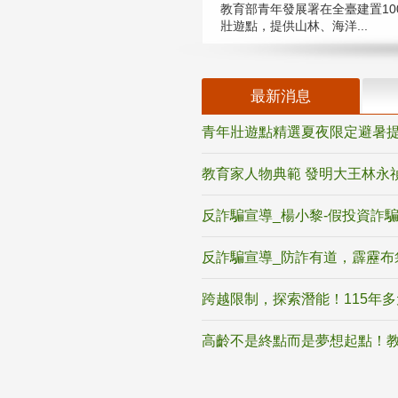
教育部青年發展署在全臺建置10
壯遊點，提供山林、海洋...
最新消息
青年壯遊點精選夏夜限定避暑提
教育家人物典範 發明大王林永
反詐騙宣導_楊小黎-假投資詐
反詐騙宣導_防詐有道，霹靂布
跨越限制，探索潛能！115年
高齡不是終點而是夢想起點！教