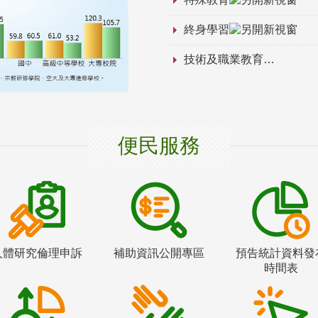
終身學習
技術及職業教育
便民服務
人體研究倫理申訴
補助資訊公開專區
預告統計資料發
時間表