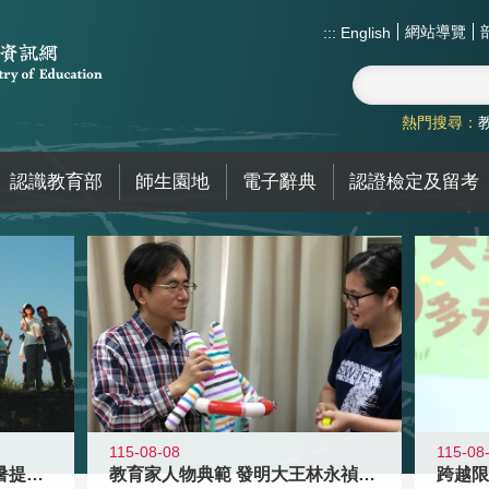
網站導覽
:::
English
熱門搜尋：
認識教育部
師生園地
電子辭典
認證檢定及留考
115-08-08
115-08
教育家人物典範 發明大王林永禎教授
青年壯遊點精選夏夜限定避暑提案 漫