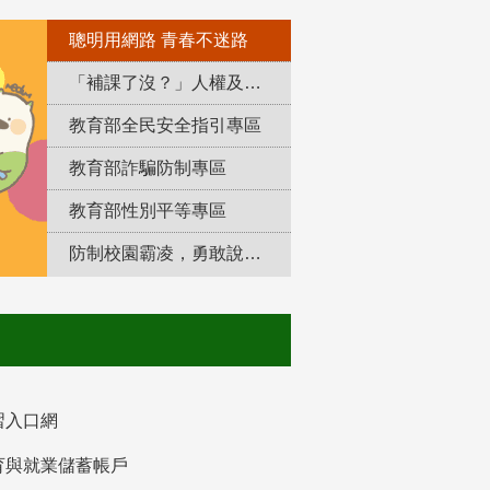
聰明用網路 青春不迷路
「補課了沒？」人權及轉型正義教育專區
教育部全民安全指引專區
教育部詐騙防制專區
教育部性別平等專區
防制校園霸凌，勇敢說出來！
習入口網
育與就業儲蓄帳戶