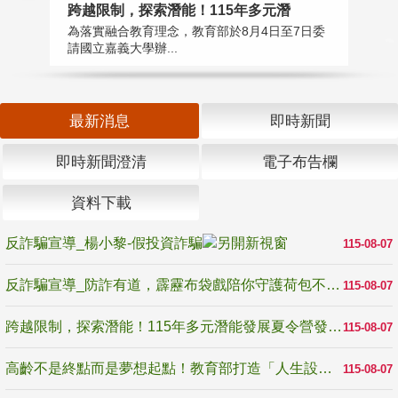
高
跨越限制，探索潛能！115年多元潛
教
為落實融合教育理念，教育部於8月4日至7日委
博
請國立嘉義大學辦...
最新消息
即時新聞
即時新聞澄清
電子布告欄
資料下載
反詐騙宣導_楊小黎-假投資詐騙
115-08-07
反詐騙宣導_防詐有道，霹靂布袋戲陪你守護荷包不受騙
115-08-07
跨越限制，探索潛能！115年多元潛能發展夏令營發掘生命無限可能
115-08-07
高齡不是終點而是夢想起點！教育部打造「人生設計夢工場」 參展第3屆高齡健康產業博覽會
115-08-07