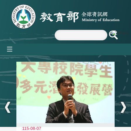
跳到主要內容區塊
mobile_menu
:::
11
115-08-07