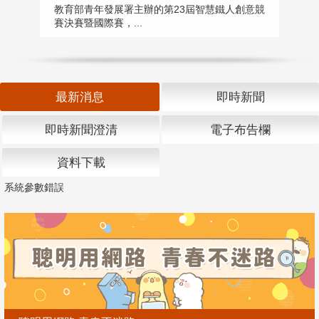
匯
教育部青年發展署主辦的第23屆智慧鐵人創意競
賽決賽暨國際賽，...
教
「
最新消息
即時新聞
即時新聞澄清
電子布告欄
資料下載
系統參數錯誤