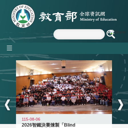
跳到主要內容區塊
mobile_menu
:::
115-08-06
2026智鐵決賽煉製「Blind
11