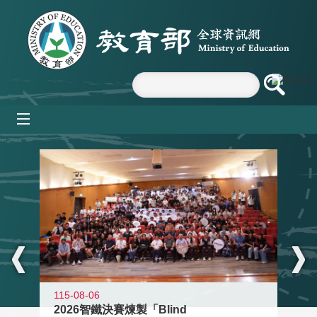
跳到主要內容區塊
mobile_menu
:::
115-08-06
2026智鐵決賽煉製「Blind
11