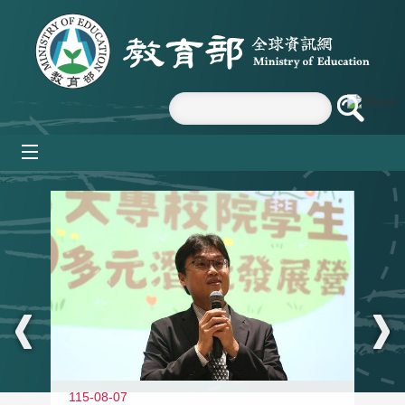
跳到主要內容區塊
mobile_menu
:::
11
115-08-07