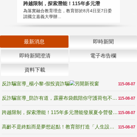
高
跨越限制，探索潛能！115年多元潛
教
為落實融合教育理念，教育部於8月4日至7日委
博
請國立嘉義大學辦...
最新消息
即時新聞
即時新聞澄清
電子布告欄
資料下載
反詐騙宣導_楊小黎-假投資詐騙
115-08-07
反詐騙宣導_防詐有道，霹靂布袋戲陪你守護荷包不受騙
115-08-07
跨越限制，探索潛能！115年多元潛能發展夏令營發掘生命無限可能
115-08-07
高齡不是終點而是夢想起點！教育部打造「人生設計夢工場」 參展第3屆高齡健康產業博覽會
115-08-07