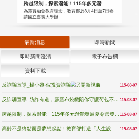
高
跨越限制，探索潛能！115年多元潛
教
為落實融合教育理念，教育部於8月4日至7日委
博
請國立嘉義大學辦...
最新消息
即時新聞
即時新聞澄清
電子布告欄
資料下載
反詐騙宣導_楊小黎-假投資詐騙
115-08-07
反詐騙宣導_防詐有道，霹靂布袋戲陪你守護荷包不受騙
115-08-07
跨越限制，探索潛能！115年多元潛能發展夏令營發掘生命無限可能
115-08-07
高齡不是終點而是夢想起點！教育部打造「人生設計夢工場」 參展第3屆高齡健康產業博覽會
115-08-07