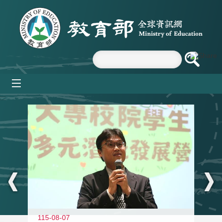
跳到主要內容區塊
mobile_menu
:::
11
115-08-07