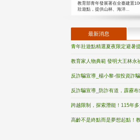
教育部青年發展署在全臺建置10
壯遊點，提供山林、海洋...
最新消息
青年壯遊點精選夏夜限定避暑提
教育家人物典範 發明大王林永
反詐騙宣導_楊小黎-假投資詐
反詐騙宣導_防詐有道，霹靂布
跨越限制，探索潛能！115年
高齡不是終點而是夢想起點！教