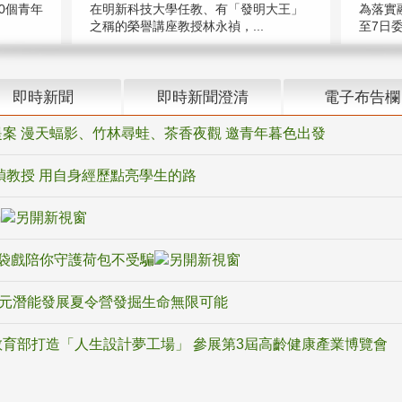
在明新科技大學任教、有「發明大王」
0個青年
為落實
之稱的榮譽講座教授林永禎，...
至7日委
即時新聞
即時新聞澄清
電子布告欄
案 漫天蝠影、竹林尋蛙、茶香夜觀 邀青年暮色出發
禎教授 用自身經歷點亮學生的路
騙
袋戲陪你守護荷包不受騙
多元潛能發展夏令營發掘生命無限可能
育部打造「人生設計夢工場」 參展第3屆高齡健康產業博覽會