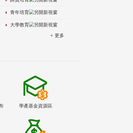
青年培育
大學教育
更多
布
學產基金資源區