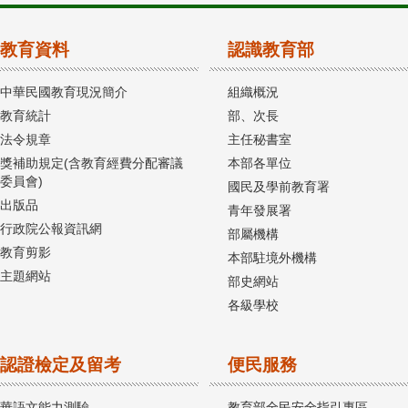
教育資料
認識教育部
中華民國教育現況簡介
組織概況
教育統計
部、次長
法令規章
主任秘書室
獎補助規定(含教育經費分配審議
本部各單位
委員會)
國民及學前教育署
出版品
青年發展署
行政院公報資訊網
部屬機構
教育剪影
本部駐境外機構
主題網站
部史網站
各級學校
認證檢定及留考
便民服務
華語文能力測驗
教育部全民安全指引專區