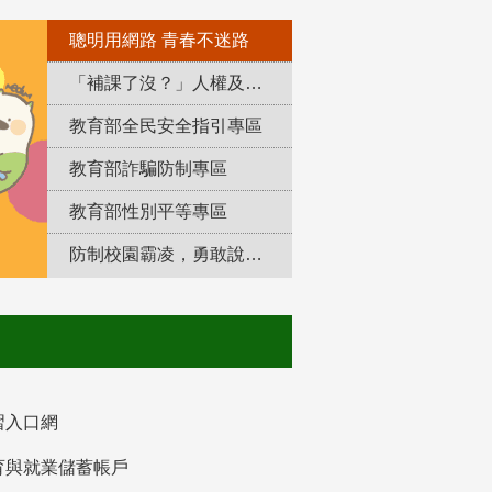
聰明用網路 青春不迷路
「補課了沒？」人權及轉型正義教育專區
教育部全民安全指引專區
教育部詐騙防制專區
教育部性別平等專區
防制校園霸凌，勇敢說出來！
習入口網
育與就業儲蓄帳戶