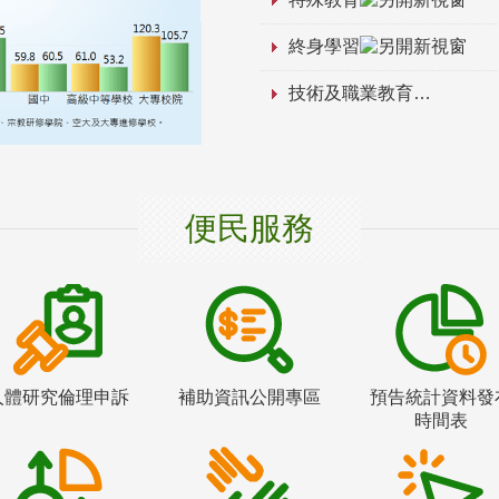
終身學習
技術及職業教育
便民服務
人體研究倫理申訴
補助資訊公開專區
預告統計資料發
時間表