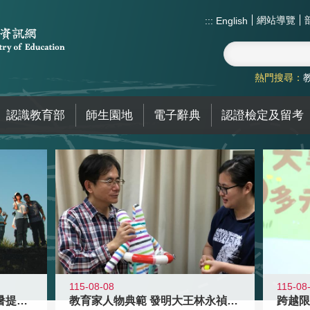
網站導覽
:::
English
熱門搜尋：
認識教育部
師生園地
電子辭典
認證檢定及留考
115-08-08
115-08
教育家人物典範 發明大王林永禎教授
青年壯遊點精選夏夜限定避暑提案 漫