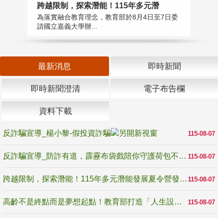
高
跨越限制，探索潛能！115年多元潛
教
為落實融合教育理念，教育部於8月4日至7日委
博
請國立嘉義大學辦...
最新消息
即時新聞
即時新聞澄清
電子布告欄
資料下載
反詐騙宣導_楊小黎-假投資詐騙
115-08-07
反詐騙宣導_防詐有道，霹靂布袋戲陪你守護荷包不受騙
115-08-07
跨越限制，探索潛能！115年多元潛能發展夏令營發掘生命無限可能
115-08-07
高齡不是終點而是夢想起點！教育部打造「人生設計夢工場」 參展第3屆高齡健康產業博覽會
115-08-07