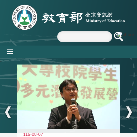
跳到主要內容區塊
mobile_menu
:::
11
115-08-07