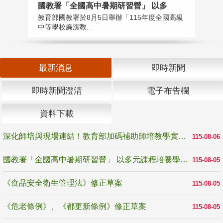
國教署「全國高中暑期研習營」 以多
學
教育部國教署於8月5日舉辦「115年度全國高級
教
中等學校廉潔教...
「
最新消息
即時新聞
即時新聞澄清
電子布告欄
資料下載
深化師培與現場連結！教育部加碼補助師培教學實踐研究 10月師培國際研討會交流教學實踐經驗
115-08-06
國教署「全國高中暑期研習營」 以多元課程培養學生瞭解誠信專業與倫理價值
115-08-05
《食品安全衛生管理法》修正草案
115-08-05
《危老條例》、《都更新條例》修正草案
115-08-05