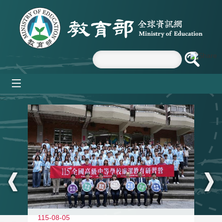
跳到主要內容區塊
mobile_menu
:::
115-08-05
11