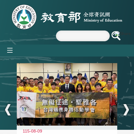
跳到主要內容區塊
mobile_menu
:::
115-08-09
11