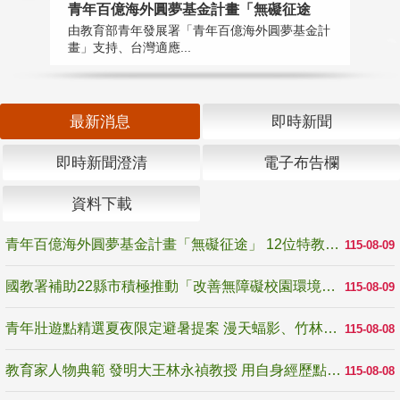
青年百億海外圓夢基金計畫「無礙征途
國
由教育部青年發展署「青年百億海外圓夢基金計
無
畫」支持、台灣適應...
是
最新消息
即時新聞
即時新聞澄清
電子布告欄
資料下載
青年百億海外圓夢基金計畫「無礙征途」 12位特教與弱勢青年勇闖西班牙 跨越感官限制見證生命蛻變
115-08-09
國教署補助22縣市積極推動「改善無障礙校園環境計畫」 打造友善、安全、無礙學習空間
115-08-09
青年壯遊點精選夏夜限定避暑提案 漫天蝠影、竹林尋蛙、茶香夜觀 邀青年暮色出發
115-08-08
教育家人物典範 發明大王林永禎教授 用自身經歷點亮學生的路
115-08-08