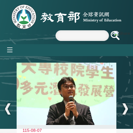
跳到主要內容區塊
mobile_menu
:::
11
115-08-07