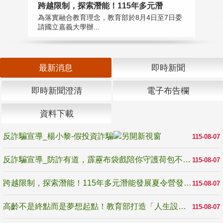
高
跨越限制，探索潛能！115年多元潛
教
為落實融合教育理念，教育部於8月4日至7日委
博
請國立嘉義大學辦...
最新消息
即時新聞
即時新聞澄清
電子布告欄
資料下載
反詐騙宣導_楊小黎-假投資詐騙
115-08-07
反詐騙宣導_防詐有道，霹靂布袋戲陪你守護荷包不受騙
115-08-07
跨越限制，探索潛能！115年多元潛能發展夏令營發掘生命無限可能
115-08-07
高齡不是終點而是夢想起點！教育部打造「人生設計夢工場」 參展第3屆高齡健康產業博覽會
115-08-07