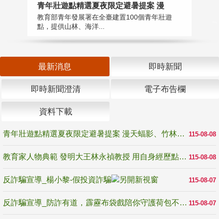
教
青年壯遊點精選夏夜限定避暑提案 漫
在
教育部青年發展署在全臺建置100個青年壯遊
譽
點，提供山林、海洋...
最新消息
即時新聞
即時新聞澄清
電子布告欄
資料下載
青年壯遊點精選夏夜限定避暑提案 漫天蝠影、竹林尋蛙、茶香夜觀 邀青年暮色出發
115-08-08
教育家人物典範 發明大王林永禎教授 用自身經歷點亮學生的路
115-08-08
反詐騙宣導_楊小黎-假投資詐騙
115-08-07
反詐騙宣導_防詐有道，霹靂布袋戲陪你守護荷包不受騙
115-08-07