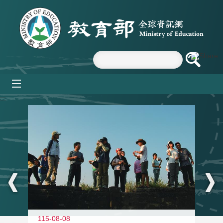
跳到主要內容區塊
mobile_menu
:::
11
115-08-08