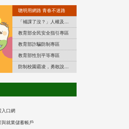
聰明用網路 青春不迷路
「補課了沒？」人權及轉型正義教育專區
教育部全民安全指引專區
教育部詐騙防制專區
教育部性別平等專區
防制校園霸凌，勇敢說出來！
習入口網
育與就業儲蓄帳戶