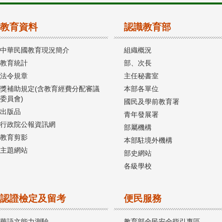
教育資料
認識教育部
中華民國教育現況簡介
組織概況
教育統計
部、次長
法令規章
主任秘書室
獎補助規定(含教育經費分配審議
本部各單位
委員會)
國民及學前教育署
出版品
青年發展署
行政院公報資訊網
部屬機構
教育剪影
本部駐境外機構
主題網站
部史網站
各級學校
認證檢定及留考
便民服務
華語文能力測驗
教育部全民安全指引專區