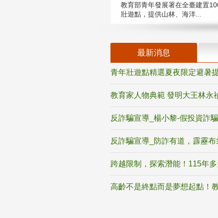
教育部青年發展署在全臺建置10
壯遊點，提供山林、海洋...
最新消息
青年壯遊點精選夏夜限定避暑提
教育家人物典範 發明大王林永
反詐騙宣導_楊小黎-假投資詐
反詐騙宣導_防詐有道，霹靂布
跨越限制，探索潛能！115年
高齡不是終點而是夢想起點！教