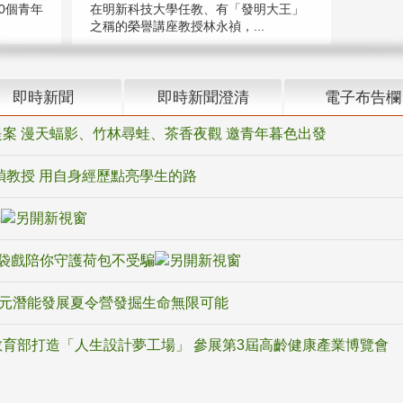
在明新科技大學任教、有「發明大王」
0個青年
之稱的榮譽講座教授林永禎，...
即時新聞
即時新聞澄清
電子布告欄
案 漫天蝠影、竹林尋蛙、茶香夜觀 邀青年暮色出發
禎教授 用自身經歷點亮學生的路
騙
袋戲陪你守護荷包不受騙
多元潛能發展夏令營發掘生命無限可能
育部打造「人生設計夢工場」 參展第3屆高齡健康產業博覽會