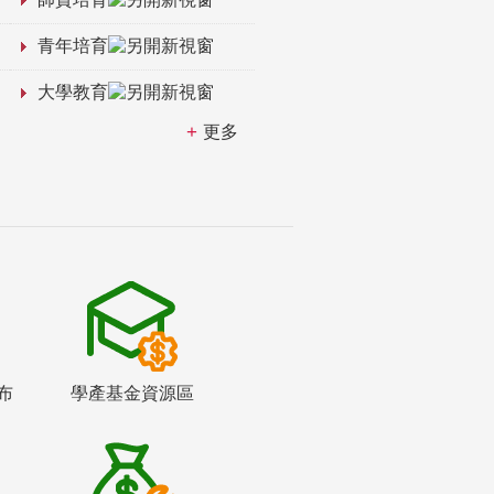
青年培育
大學教育
更多
布
學產基金資源區