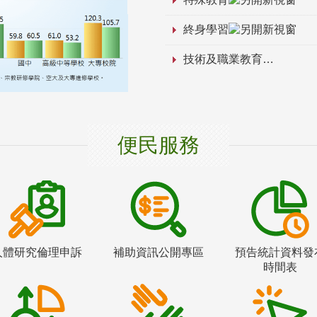
終身學習
技術及職業教育
便民服務
人體研究倫理申訴
補助資訊公開專區
預告統計資料發
時間表