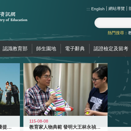
網站導覽
:::
English
熱門搜尋：
認識教育部
師生園地
電子辭典
認證檢定及留考
115-08-08
教育家人物典範 發明大王林永禎教授
青年壯遊點精選夏夜限定避暑提案 漫