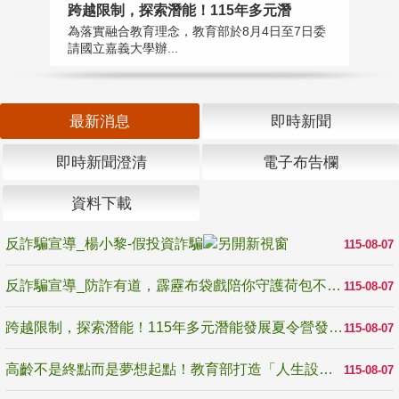
高
跨越限制，探索潛能！115年多元潛
教
為落實融合教育理念，教育部於8月4日至7日委
博
請國立嘉義大學辦...
最新消息
即時新聞
即時新聞澄清
電子布告欄
資料下載
反詐騙宣導_楊小黎-假投資詐騙
115-08-07
反詐騙宣導_防詐有道，霹靂布袋戲陪你守護荷包不受騙
115-08-07
跨越限制，探索潛能！115年多元潛能發展夏令營發掘生命無限可能
115-08-07
高齡不是終點而是夢想起點！教育部打造「人生設計夢工場」 參展第3屆高齡健康產業博覽會
115-08-07