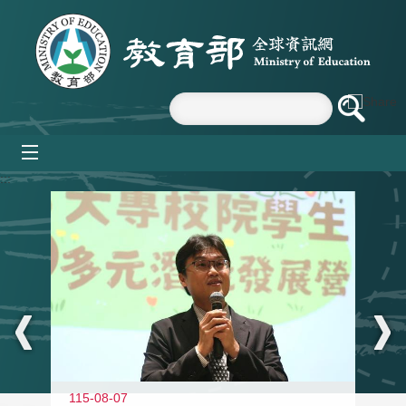
跳到主要內容區塊
mobile_menu
:::
11
115-08-07