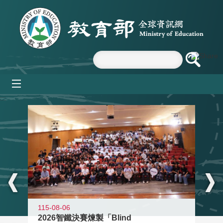
跳到主要內容區塊
mobile_menu
:::
115-08-06
2026智鐵決賽煉製「Blind
11