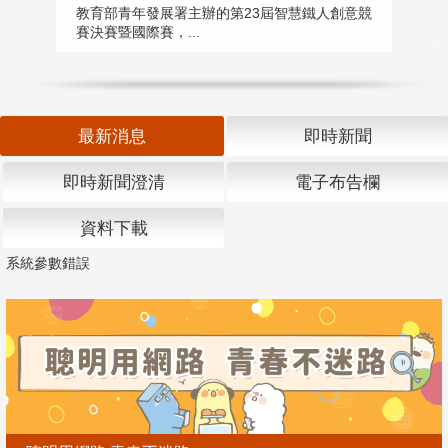
匯
教育部青年發展署主辦的第23屆智慧鐵人創意競
賽決賽暨國際賽，...
教
「
最新消息
即時新聞
即時新聞澄清
電子布告欄
資料下載
系統參數錯誤