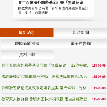
青年百億海外圓夢基金計畫「無礙征途
國
由教育部青年發展署「青年百億海外圓夢基金計
無
畫」支持、台灣適應...
是
最新消息
即時新聞
即時新聞澄清
電子布告欄
資料下載
青年百億海外圓夢基金計畫「無礙征途」 12位特教與弱勢青年勇闖西班牙 跨越感官限制見證生命蛻變
115-08-09
國教署補助22縣市積極推動「改善無障礙校園環境計畫」 打造友善、安全、無礙學習空間
115-08-09
青年壯遊點精選夏夜限定避暑提案 漫天蝠影、竹林尋蛙、茶香夜觀 邀青年暮色出發
115-08-08
教育家人物典範 發明大王林永禎教授 用自身經歷點亮學生的路
115-08-08