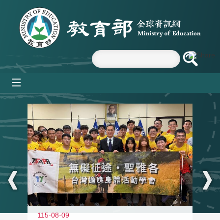
跳到主要內容區塊
mobile_menu
:::
115-08-09
11