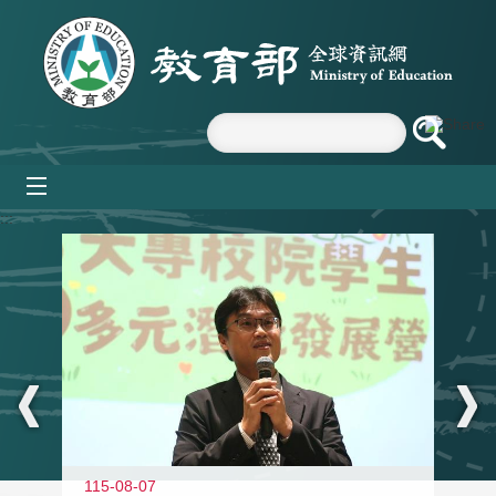
跳到主要內容區塊
mobile_menu
:::
11
115-08-07