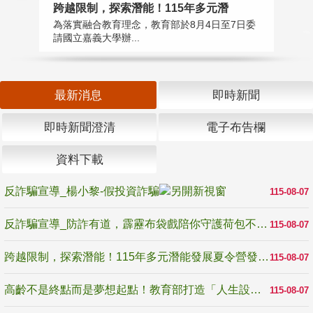
高
跨越限制，探索潛能！115年多元潛
教
為落實融合教育理念，教育部於8月4日至7日委
博
請國立嘉義大學辦...
最新消息
即時新聞
即時新聞澄清
電子布告欄
資料下載
反詐騙宣導_楊小黎-假投資詐騙
115-08-07
反詐騙宣導_防詐有道，霹靂布袋戲陪你守護荷包不受騙
115-08-07
跨越限制，探索潛能！115年多元潛能發展夏令營發掘生命無限可能
115-08-07
高齡不是終點而是夢想起點！教育部打造「人生設計夢工場」 參展第3屆高齡健康產業博覽會
115-08-07