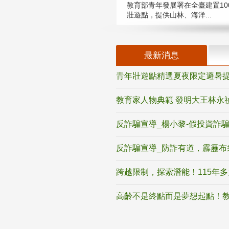
教育部青年發展署在全臺建置10
壯遊點，提供山林、海洋...
最新消息
青年壯遊點精選夏夜限定避暑提
教育家人物典範 發明大王林永
反詐騙宣導_楊小黎-假投資詐
反詐騙宣導_防詐有道，霹靂布
跨越限制，探索潛能！115年
高齡不是終點而是夢想起點！教