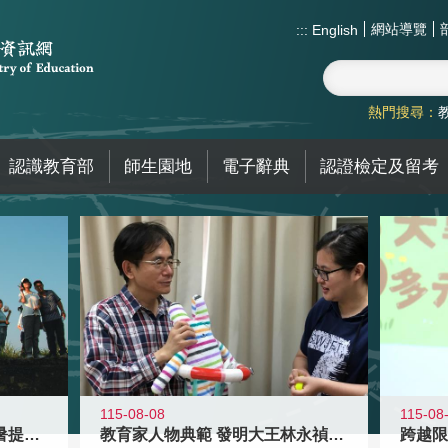
網站導覽
:::
English
熱門搜尋：
認識教育部
師生園地
電子辭典
認證檢定及留考
115-08-08
115-08
教育家人物典範 發明大王林永禎教授
青年壯遊點精選夏夜限定避暑提案 漫