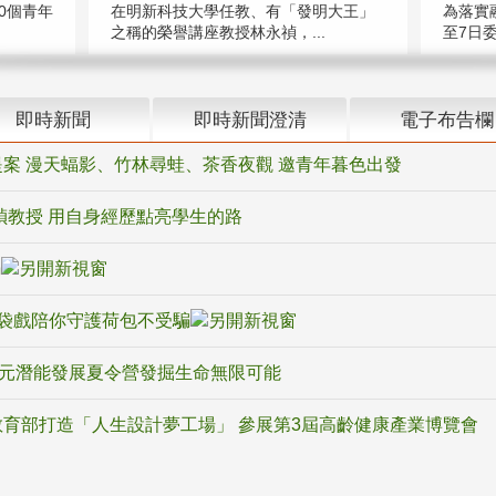
在明新科技大學任教、有「發明大王」
0個青年
為落實
之稱的榮譽講座教授林永禎，...
至7日委
即時新聞
即時新聞澄清
電子布告欄
案 漫天蝠影、竹林尋蛙、茶香夜觀 邀青年暮色出發
禎教授 用自身經歷點亮學生的路
騙
袋戲陪你守護荷包不受騙
多元潛能發展夏令營發掘生命無限可能
育部打造「人生設計夢工場」 參展第3屆高齡健康產業博覽會