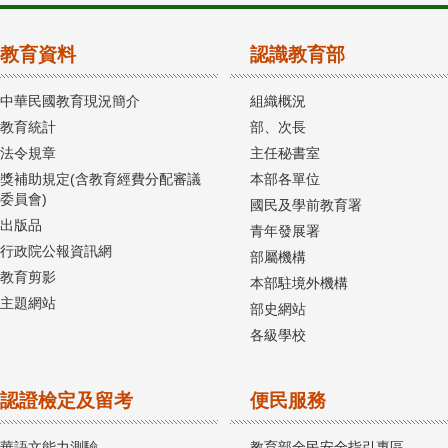
教育資料
認識教育部
中華民國教育現況簡介
組織概況
教育統計
部、次長
法令規章
主任秘書室
獎補助規定(含教育經費分配審議
本部各單位
委員會)
國民及學前教育署
出版品
青年發展署
行政院公報資訊網
部屬機構
教育剪影
本部駐境外機構
主題網站
部史網站
各級學校
認證檢定及留考
便民服務
華語文能力測驗
教育部全民安全指引專區