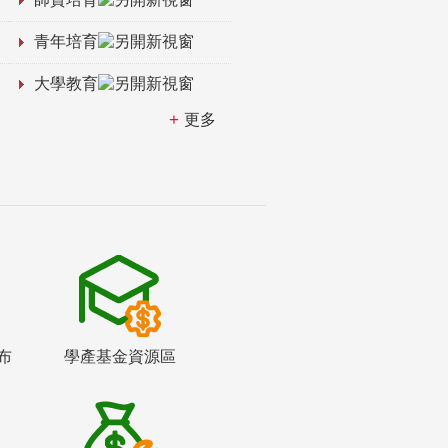
青年培育
大學教育
更多
布
學產基金資源區