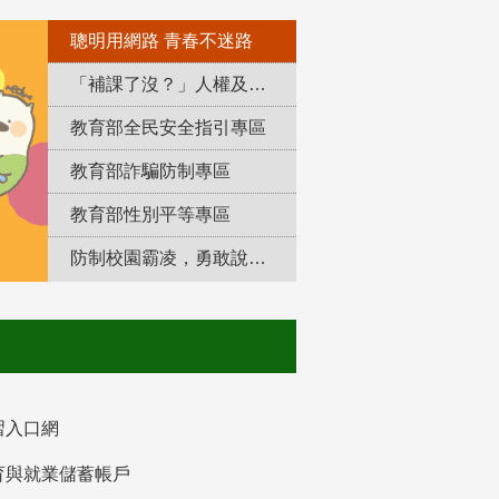
聰明用網路 青春不迷路
「補課了沒？」人權及轉型正義教育專區
教育部全民安全指引專區
教育部詐騙防制專區
教育部性別平等專區
防制校園霸凌，勇敢說出來！
習入口網
育與就業儲蓄帳戶