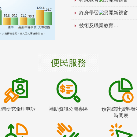
終身學習
技術及職業教育
便民服務
人體研究倫理申訴
補助資訊公開專區
預告統計資料發
時間表